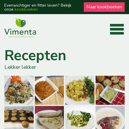
Evenwichtiger en fitter leven? Bekijk
Naar kookboeken
onze
kookboeken
Recepten
Lekker lekker