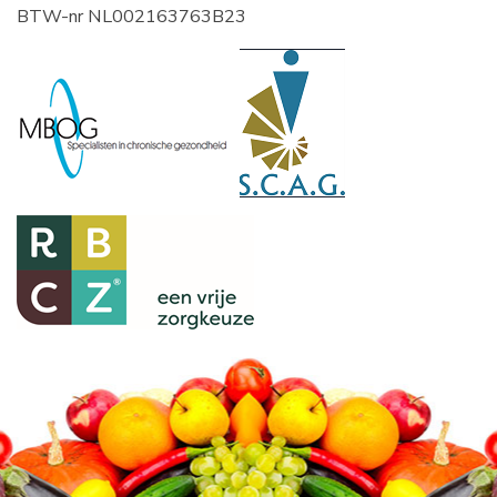
BTW-nr NL002163763B23